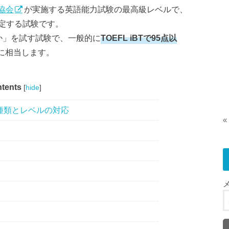
協会
が実施する英語能力試験の最高級レベルで、
定する試験です。
か」を試す試験で、一般的に
TOEFL iBTで95点以
に相当します。
tents
[
hide
]
種類とレベルの対応
«