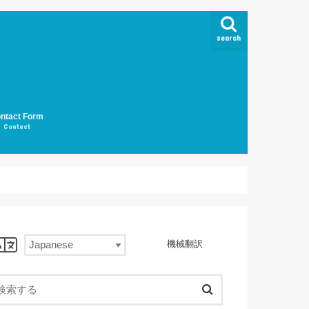
search
ntact Form
Contact
機械翻訳