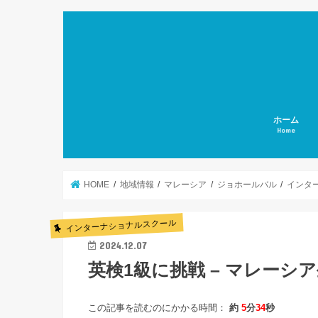
ホーム
Home
HOME
地域情報
マレーシア
ジョホールバル
インタ
インターナショナルスクール
2024.12.07
英検1級に挑戦 – マレーシ
この記事を読むのにかかる時間：
約
5
分
34
秒