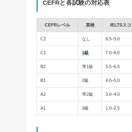
CEFRと各試験の対応表
CEFRレベル
英検
IELTSス
C2
なし
8.5–9.0
C1
1級
7.0–8.0
B2
準1級
5.5–6.5
B1
2級
4.0–5.0
A2
準2級
3.0–4.0
A1
3級
1.0–2.5