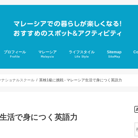
プロフィール
マレーシア
ライフスタイル
Sitemap
Co
Profile
Malaysia
Life Style
SiteMap
ジョホールバル
学校生活
アスペルガー
グルメ
ーナショナルスクール
英検1級に挑戦 - マレーシア生活で身につく英語力
ア生活で身につく英語力