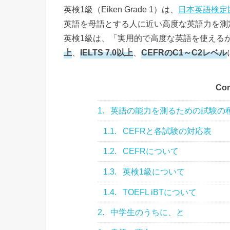
英検1級（Eiken Grade 1）は、
日本英語検定
英語を母語とする人に近い高度な英語力を測
英検1級は、「実用的で高度な英語を使える
上
、
IELTS 7.0以上
、
CEFRのC1～C2レベル
Con
1.
英語の能力を測るための試験の
1.1.
CEFRと各試験の対応表
1.2.
CEFRについて
1.3.
英検1級について
1.4.
TOEFL iBTについて
2.
中学生のうちに、と