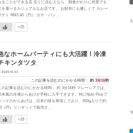
れることができる店 近くに住む人なら、朝食がわりに何度でも
足を運べるカジュアルなお店です。 お財布にも優しくて カレー
ポテト RM3.40（円） カヤ・パン…
+25
急なホームパーティにも大活躍！冷凍
チキンタツタ
2024.12.03
この記事を読むのにかかる時間：
約
3
分
16
秒
この記事を読むのにかかる時間： 約 3分16秒 マレーシアでは、
日本風の冷凍からあげが手軽に入手できます。特にNutri Plusブ
ランドのからあげは、日本の味を再現しており、450g入りで約
20（円）リンギットで販売さ…
+28