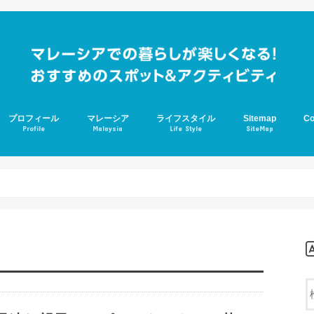
プロフィール
マレーシア
ライフスタイル
Sitemap
Co
Profile
Malaysia
Life Style
SiteMap
ジョホールバル
学校生活
アスペルガー
グルメ