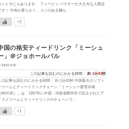
セントサにもあります。 フィービィ パクチーが大丈夫な人限定
です！ 牛肉が柔らかく、コシのある麺も…
+2
中国の格安ティードリンク「ミーシュ
ー」＠ジョホールバル
2024.11.07
この記事を読むのにかかる時間：
約
1
分
43
秒
この記事を読むのにかかる時間： 約 1分43秒 中国最大のソフト
クリームとティードリンクチェーン「ミーシュー蜜雪冰城
（MIXUE）」は、1997年に中国・河南省鄭州市で設立されたア
イスクリームとティードリンクのチェーンで…
+1