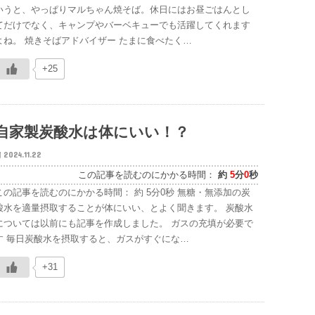
いうと、やっぱりマルちゃん焼そば。休日にはお昼ごはんとし
てだけでなく、キャンプやバーベキューでも活躍してくれます
よね。 焼きそばアドバイザー たまに食べたく…
+25
自家製炭酸水は体にいい！？
2024.11.22
この記事を読むのにかかる時間：
約
5
分
0
秒
この記事を読むのにかかる時間： 約 5分0秒 無糖・無添加の炭
酸水を適量摂取することが体にいい、とよく聞きます。 炭酸水
については以前にも記事を作成しました。 ガスの充填が必要で
す 毎日炭酸水を摂取すると、ガスがすぐにな…
+31