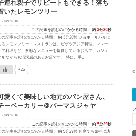
子連れ親子でリピートもできる！落ち
着いたレモンツリー
2024.12.18
この記事を読むのにかかる時間：
約
3
分
20
秒
この記事を読むのにかかる時間： 約 3分20秒 ジョホールバルに
あるレモンツリー・レストランは、ピザやアジア料理、マレー
シア料理など、多彩なメニューを提供しているお店で、カジュ
アルながらも清潔感のあるお店です。 特に、手…
+25
«
可愛くて美味しい地元のパン屋さん、
チーベーカリー＠パーマスジャヤ
2024.12.16
この記事を読むのにかかる時間：
約
5
分
29
秒
この記事を読むのにかかる時間： 約 5分29秒 何度でも気軽に訪