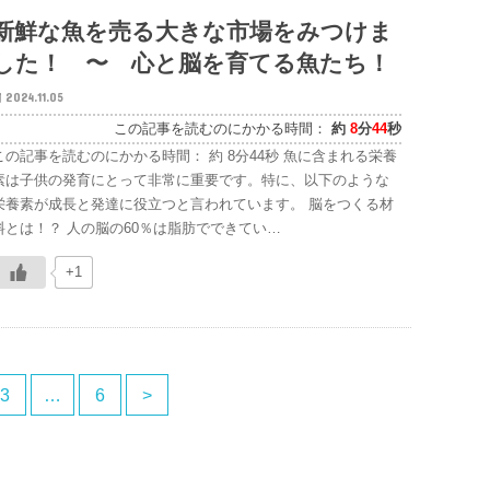
新鮮な魚を売る大きな市場をみつけま
した！ 〜 心と脳を育てる魚たち！
2024.11.05
この記事を読むのにかかる時間：
約
8
分
44
秒
この記事を読むのにかかる時間： 約 8分44秒 魚に含まれる栄養
素は子供の発育にとって非常に重要です。特に、以下のような
栄養素が成長と発達に役立つと言われています。 脳をつくる材
料とは！？ 人の脳の60％は脂肪でできてい…
+1
3
…
6
>