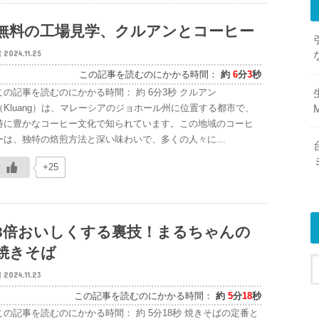
無料の工場見学、クルアンとコーヒー
2024.11.25
この記事を読むのにかかる時間：
約
6
分
3
秒
この記事を読むのにかかる時間： 約 6分3秒 クルアン
（Kluang）は、マレーシアのジョホール州に位置する都市で、
M
特に豊かなコーヒー文化で知られています。この地域のコーヒ
ーは、独特の焙煎方法と深い味わいで、多くの人々に…
+25
3倍おいしくする裏技！まるちゃんの
焼きそば
2024.11.23
この記事を読むのにかかる時間：
約
5
分
18
秒
この記事を読むのにかかる時間： 約 5分18秒 焼きそばの定番と