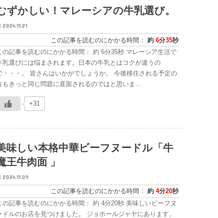
むずかしい！マレーシアの牛乳選び。
2024.11.21
この記事を読むのにかかる時間：
約
6
分
35
秒
この記事を読むのにかかる時間： 約 6分35秒 マレーシア生活で
牛乳選びには悩まされます。日本の牛乳とはコクが違うの
で・・・。 皆さんはいかがでしょうか。 今後移住される予定の
方もきっと同じ問題に直面されるのではと思いま…
+31
美味しい本格中華ビーフヌードル「牛
魔王牛肉面 」
2024.11.09
この記事を読むのにかかる時間：
約
4
分
20
秒
この記事を読むのにかかる時間： 約 4分20秒 美味しいビーフヌ
ードルのお店を見つけました。 ジョホールジャヤにあります。