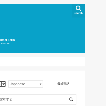
search
ntact Form
Contact
機械翻訳