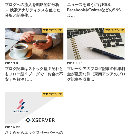
ブログへの流入を戦略的に分析
ニュースを追うにはRSS。
－ 検索アナリティクスを使った
FacebookやTwitterなどのSNS
分析と記事作…
よ…
ブログについて
ブログについて
2017.9.8
2017.8.26
ブログ記事はストック型？それと
マレーシアのブログ記事の執筆料
もフロー型？ブログで「お金の不
金が激安な件（東南アジアのブロ
安」を解消し…
グ記事を収集…
ブログについて
2017.6.22
さくらからエックスサーバーへの