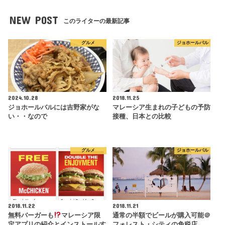
NEW POST
このライターの最新記事
グルメ
ジョホールバル
2024.10.28
2018.11.25
ジョホールバルには吉野家がな
マレーシア生まれの子どもの予防
い・・なので
接種、日本との比較
グルメ
ジョホールバル
2018.11.22
2018.11.21
無料バーガーも
マレーシア限
通常の半額でビールが購入可能＠
定アプリの紹介とインストールす
フォレスト・シティの免税店