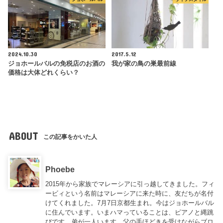
2024.10.30
2017.5.12
ジョホールバルの免税店のお酒の
我が家の鳥の巣最前線
価格は大体どれくらい？
ABOUT
この記事をかいた人
Phoebe
2015年から家族でマレーシアに引っ越してきました。フィ
ービィという名前はマレーシアに来た時に、友だちが名付
けてくれました。7月7日京都生まれ。今はジョホールバル
に住んでいます。いまハマっていることは、ピアノと縄跳
びです。弟が一人います。父の手ほどきを受けながらブロ