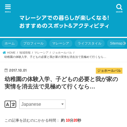
menu
search
ホーム
プロフィール
マレーシア
ライフスタイル
Sitemap
HOME
地域情報
マレーシア
ジョホールバル
幼稚園の体験入学、子どもの必要と我が家の実情を消去法で見極めて行くなら…
2017.10.01
ジョホールバル
幼稚園の体験入学、子どもの必要と我が家の
実情を消去法で見極めて行くなら…
この記事を読むのにかかる時間：
約
10
分
20
秒