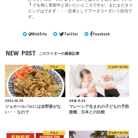
グを熱く更新中
と言いたいところですが、まだまだタイ
ピングはできず・・・読者としてアーダコーダいう担当で
す。
WebSite
Twitter
Facebook
NEW POST
このライターの最新記事
グルメ
ジョホールバル
2024.10.28
2018.11.25
ジョホールバルには吉野家がな
マレーシア生まれの子どもの予防
い・・なので
接種、日本との比較
グルメ
ジョホールバル