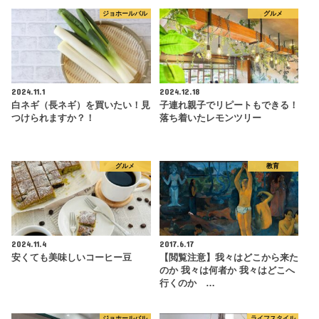
ジョホールバル
グルメ
2024.11.1
2024.12.18
白ネギ（長ネギ）を買いたい！見
子連れ親子でリピートもできる！
つけられますか？！
落ち着いたレモンツリー
グルメ
教育
2024.11.4
2017.6.17
安くても美味しいコーヒー豆
【閲覧注意】我々はどこから来た
のか 我々は何者か 我々はどこへ
行くのか …
ジョホールバル
ライフスタイル