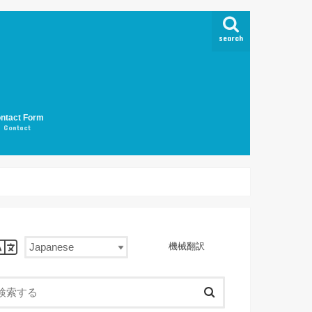
search
ntact Form
Contact
機械翻訳