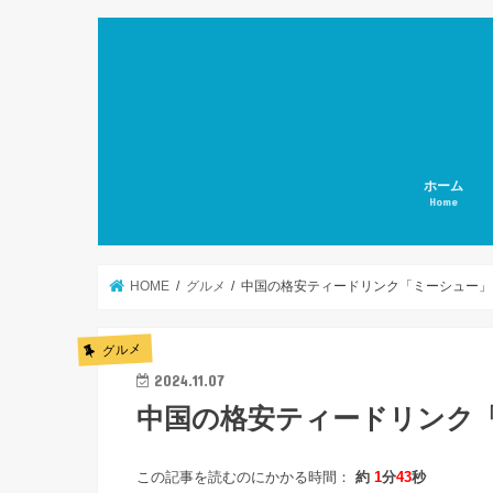
ホーム
Home
HOME
グルメ
中国の格安ティードリンク「ミーシュー」
グルメ
2024.11.07
中国の格安ティードリンク
この記事を読むのにかかる時間：
約
1
分
43
秒