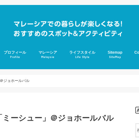
プロフィール
マレーシア
ライフスタイル
Sitemap
Co
Profile
Malaysia
Life Style
SiteMap
ジョホールバル
学校生活
アスペルガー
グルメ
＠ジョホールバル
「ミーシュー」＠ジョホールバル