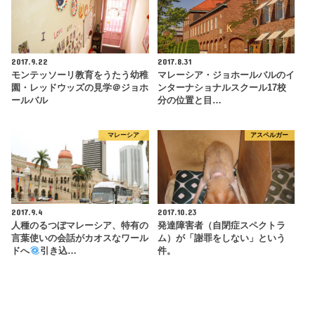
2017.9.22
2017.8.31
モンテッソーリ教育をうたう幼稚
マレーシア・ジョホールバルのイ
園・レッドウッズの見学＠ジョホ
ンターナショナルスクール17校
ールバル
分の位置と目…
マレーシア
アスペルガー
2017.9.4
2017.10.23
人種のるつぼマレーシア、特有の
発達障害者（自閉症スペクトラ
言葉使いの会話がカオスなワール
ム）が「謝罪をしない」という
ドへ
引き込…
件。