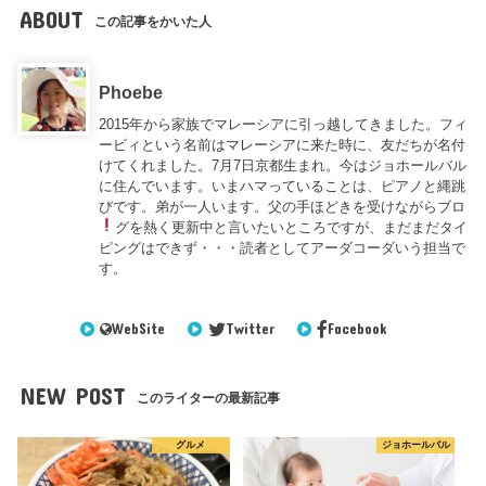
ABOUT
この記事をかいた人
Phoebe
2015年から家族でマレーシアに引っ越してきました。フィ
ービィという名前はマレーシアに来た時に、友だちが名付
けてくれました。7月7日京都生まれ。今はジョホールバル
に住んでいます。いまハマっていることは、ピアノと縄跳
びです。弟が一人います。父の手ほどきを受けながらブロ
グを熱く更新中
と言いたいところですが、まだまだタイ
ピングはできず・・・読者としてアーダコーダいう担当で
す。
WebSite
Twitter
Facebook
NEW POST
このライターの最新記事
グルメ
ジョホールバル