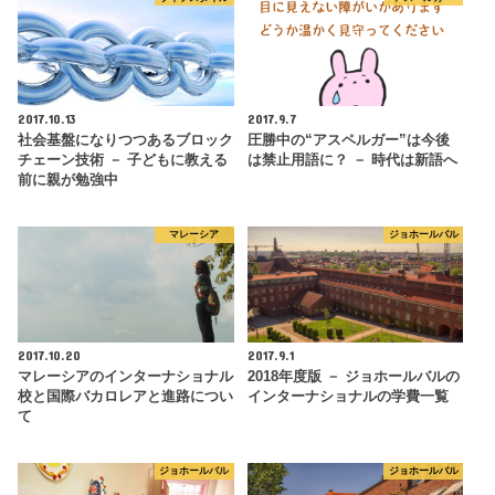
2017.10.13
2017.9.7
社会基盤になりつつあるブロック
圧勝中の“アスペルガー”は今後
チェーン技術 － 子どもに教える
は禁止用語に？ － 時代は新語へ
前に親が勉強中
マレーシア
ジョホールバル
2017.10.20
2017.9.1
マレーシアのインターナショナル
2018年度版 － ジョホールバルの
校と国際バカロレアと進路につい
インターナショナルの学費一覧
て
ジョホールバル
ジョホールバル