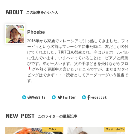
ABOUT
この記事をかいた人
Phoebe
2015年から家族でマレーシアに引っ越してきました。フィ
ービィという名前はマレーシアに来た時に、友だちが名付
けてくれました。7月7日京都生まれ。今はジョホールバル
に住んでいます。いまハマっていることは、ピアノと縄跳
びです。弟が一人います。父の手ほどきを受けながらブロ
グを熱く更新中
と言いたいところですが、まだまだタイ
ピングはできず・・・読者としてアーダコーダいう担当で
す。
WebSite
Twitter
Facebook
NEW POST
このライターの最新記事
グルメ
ジョホールバル