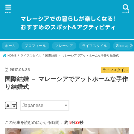
menu
search
ホーム
プロフィール
マレーシア
ライフスタイル
Sitemap
HOME
ライフスタイル
国際結婚 － マレーシアでアットホームな手作り結婚式
2017.06.23
ライフスタイル
国際結婚 － マレーシアでアットホームな手作
り結婚式
この記事を読むのにかかる時間：
約
8
分
29
秒