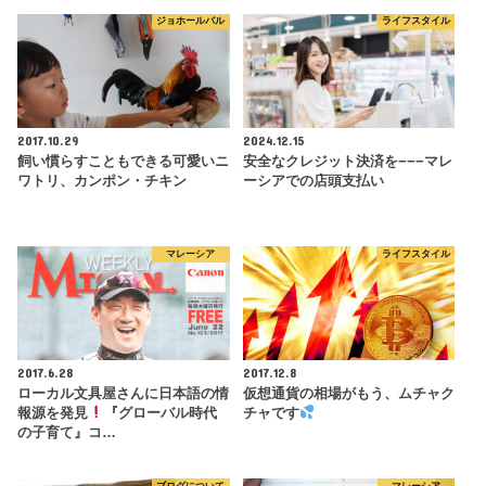
ジョホールバル
ライフスタイル
2017.10.29
2024.12.15
飼い慣らすこともできる可愛いニ
安全なクレジット決済を−−−マレ
ワトリ、カンポン・チキン
ーシアでの店頭支払い
マレーシア
ライフスタイル
2017.6.28
2017.12.8
ローカル文具屋さんに日本語の情
仮想通貨の相場がもう、ムチャク
報源を発見
『グローバル時代
チャです
の子育て』コ…
ブログについて
マレーシア