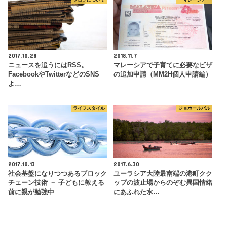
2017.10.28
2018.11.7
ニュースを追うにはRSS。
マレーシアで子育てに必要なビザ
FacebookやTwitterなどのSNS
の追加申請（MM2H個人申請編）
よ…
ライフスタイル
ジョホールバル
2017.10.13
2017.6.30
社会基盤になりつつあるブロック
ユーラシア大陸最南端の港町クク
チェーン技術 － 子どもに教える
ップの波止場からのぞむ異国情緒
前に親が勉強中
にあふれた水…