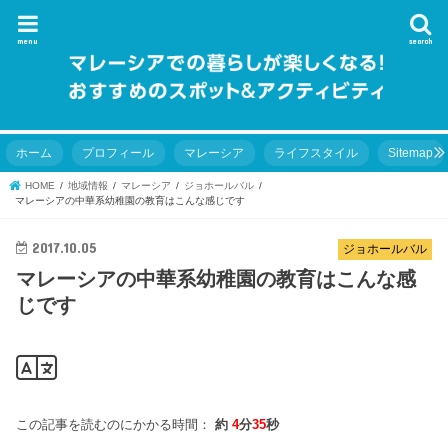
menu
search
ホーム
プロフィール
マレーシア
ライフスタイル
Sitemap
HOME
地域情報
マレーシア
ジョホールバル
マレーシアの中華系幼稚園の教育はこんな感じです
2017.10.05
ジョホールバル
マレーシアの中華系幼稚園の教育はこんな感
じです
この記事を読むのにかかる時間：
約
4
分
35
秒