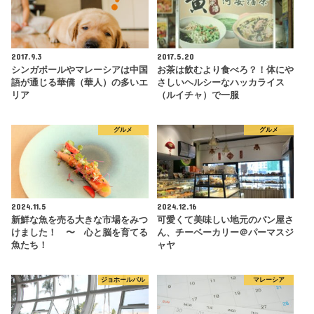
2017.9.3
2017.5.20
シンガポールやマレーシアは中国
お茶は飲むより食べろ？！体にや
語が通じる華僑（華人）の多いエ
さしいヘルシーなハッカライス
リア
（ルイチャ）で一服
グルメ
グルメ
2024.11.5
2024.12.16
新鮮な魚を売る大きな市場をみつ
可愛くて美味しい地元のパン屋さ
けました！ 〜 心と脳を育てる
ん、チーベーカリー＠パーマスジ
魚たち！
ャヤ
ジョホールバル
マレーシア