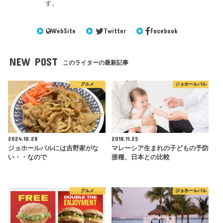
す。
WebSite
Twitter
Facebook
NEW POST
このライターの最新記事
グルメ
ジョホールバル
2024.10.28
2018.11.25
ジョホールバルには吉野家がな
マレーシア生まれの子どもの予防
い・・なので
接種、日本との比較
グルメ
ジョホールバル