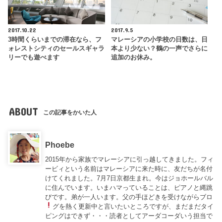
2017.10.22
2017.9.5
3時間くらいまでの滞在なら、フ
マレーシアの小学校の日数は、日
ォレストシティのセールスギャラ
本より少ない？鶴の一声でさらに
リーでも遊べます
追加のお休み。
ABOUT
この記事をかいた人
Phoebe
2015年から家族でマレーシアに引っ越してきました。フィ
ービィという名前はマレーシアに来た時に、友だちが名付
けてくれました。7月7日京都生まれ。今はジョホールバル
に住んでいます。いまハマっていることは、ピアノと縄跳
びです。弟が一人います。父の手ほどきを受けながらブロ
グを熱く更新中
と言いたいところですが、まだまだタイ
ピングはできず・・・読者としてアーダコーダいう担当で