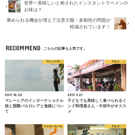
世界一美味しいと称されたインスタントラーメンの
お味は？
褒められる機会が増えて注意欠陥・多動性の問題が
軽減されています！
RECOMMEND
こちらの記事も人気です。
マレーシア
グルメ
2017.10.20
2017.9.21
マレーシアのインターナショナル
子どもでも美味しく食べられるイ
校と国際バカロレアと進路につい
ンド料理屋さん・午前中がオスス
て
メ
ジョホールバル
グルメ