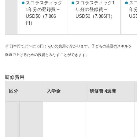
スコラスティック
スコラスティック1
ス
1年分の登録費 –
年分の登録費 –
年分
USD50（7,886
USD50（7,886円）
US
円）
※ 日本円で15〜25万円くらいの費用がかかります。子どもの英語のスキルを
爆速で上げるための投資とみなすことができます。
研修費用
区分
入学金
研修費 4週間