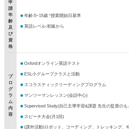
申
請
年
年齢:5~15歳 *授業開始日基準
齢
英語レベル:初級から
及
び
資
格
Oxfordオンライン英語テスト
ESL小グループクラスと活動
プ
ロ
スコラスティックリーディングプログラム
グ
ラ
マンツーマンレッスン(会話中心)
ム
Supervised Study(自己主導学習&課題 先生の監督の
内
容
スピーチ大会(月1回)
(課外活動)ロボット、コーディング、トレッキング、