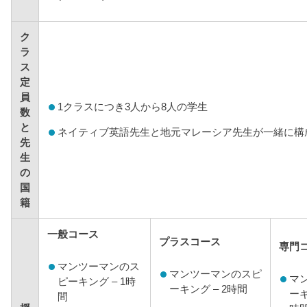
ク
ラ
ス
定
員
1クラスにつき3人から8人の学生
数
と
ネイティブ英語先生と地元マレーシア先生が一緒に構
先
生
の
国
籍
一般コース
プラスコース
専門
マンツーマンのス
マンツーマンのスピ
マ
ピーキング – 1時
ーキング – 2時間
ーキ
間