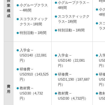
授
時
小グループクラス –
小グループクラス
業
4時間
小ク
– 4時間
構
4時
成
スコラスティックク
スコラスティック
ラス– 1時間
ス
クラス– 1時間
ラス
特別活動 – 1時間
特別活動 – 1時間
入学金 –
USD140（22,081
入学金 –
入学
円）
USD140（22,081
US
円）
円
研修費 –
USD910（143,525
研修費 –
研修
円）
USD1,190（187,687
USD
円）
円
費
教材費 –
用
USD30（4,732
教材費 –
教材
円）
USD30（4,732円）
US