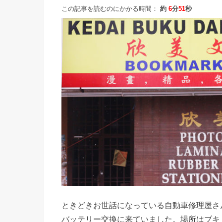
この記事を読むのにかかる時間：
約
6
分
51
秒
ときどきお世話になっている自動車修理屋さ
バッテリー交換に来ていました。場所はブキ・インダ