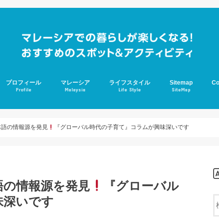
プロフィール
マレーシア
ライフスタイル
Sitemap
Co
Profile
Malaysia
Life Style
SiteMap
ジョホールバル
学校生活
アスペルガー
グルメ
本語の情報源を発見
『グローバル時代の子育て』コラムが興味深いです
語の情報源を発見
『グローバル
味深いです