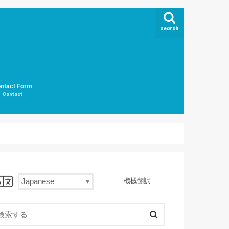
search
ntact Form
Contact
機械翻訳