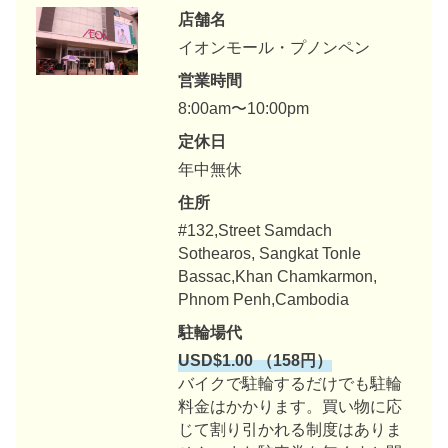
Bassac,Khan Chamkarmon,
Phnom Penh,Cambodia
駐輪場代
USD$1.00 （
158
円）
バイクで駐輪するだけでも駐輪
料金はかかります。買い物に応
じて割り引かれる制度はありま
せん。また駐車券を無くすと閉
店までバイクを外に出せないと
いう事態に
。
URL
http://aeonmallphnompenh.com/
海外生活者にとって日本食や日本食材は懐かしくなりま
す。なかなか国外では納得のいく日本食に出会えること