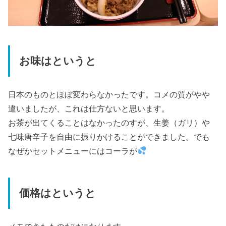
七味唐辛子を自由に振りかけることができました。でも
なぜかセットメニューにはコーラが
価格はというと
メモできたものだけになります。
牛丼
USD$3.50 （
554
円）
コーラ付
牛丼（温泉卵付）
USD$3.75 （
594
円）
コーラ・味噌汁付
鉄板焼きうどんセット
USD$6.00（
950
円）