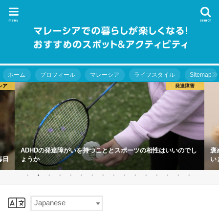
menu
search
ホーム
プロフィール
マレーシア
ライフスタイル
Sitemap
シア
発達障害
ADHDの発達障がいを持つこととスポーツの相性はいいのでし
褒
毎日
ょうか
い