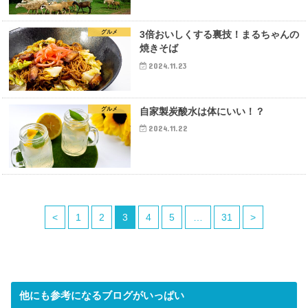
グルメ
3倍おいしくする裏技！まるちゃんの
焼きそば
2024.11.23
グルメ
自家製炭酸水は体にいい！？
2024.11.22
<
1
2
3
4
5
…
31
>
他にも参考になるブログがいっぱい